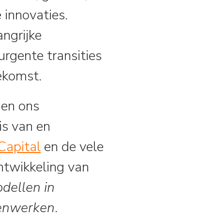
innovaties.
angrijke
urgente transities
ekomst.
nen ons
is van en
apital
en de vele
ontwikkeling van
dellen in
enwerken
.