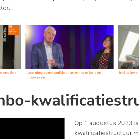
tor.
ersneller
Learning communities: leren, werken en
Inclusieve
innoveren
bo-kwalificatiestr
Op 1 augustus 2023 i
kwalificatiestructuur 