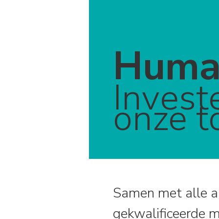
Human
Invest
onze t
Samen met alle 
gekwalificeerde m