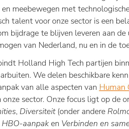
n en meebewegen met technologische 
ch talent voor onze sector is een bel
 bijdrage te blijven leveren aan de 
mogen van Nederland, nu en in de to
bindt Holland High Tech partijen bin
arbuiten. We delen beschikbare kenn
anpak van alle aspecten van
Human C
n onze sector. Onze focus ligt op de 
ities
,
Diversiteit
(onder andere
Rolmo
 HBO-aanpak
en
Verbinden en sam