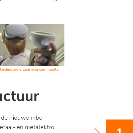
 technologie Learning community
uctuur
s de nieuwe mbo-
metaal- en metalektro
1