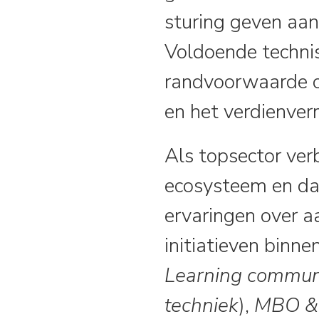
sturing geven aa
Voldoende technis
randvoorwaarde om
en het verdienver
Als topsector ver
ecosysteem en da
ervaringen over a
initiatieven binne
Learning commun
techniek
),
MBO &