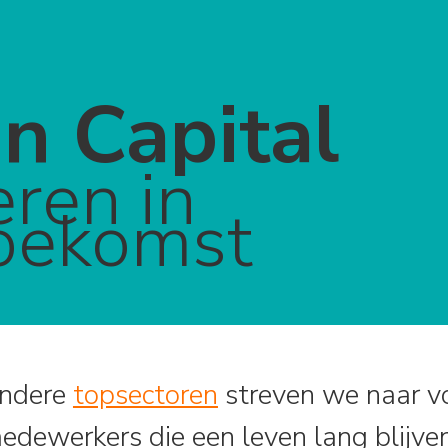
 Capital
eren in
oekomst
andere
topsectoren
streven we naar v
edewerkers die een leven lang blijven 