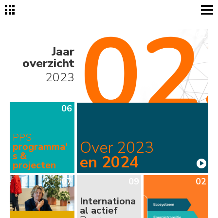
01
Jaar
overzicht
2023
06
PPS-
Over 2023
programma'
s &
en 2024

projecten
07
09
02
Internationa
al actief